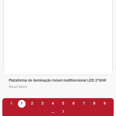
Plataforma de iluminação móvel multifuncional LED 2*55W
Read More
1
2
3
4
5
6
7
8
9
...